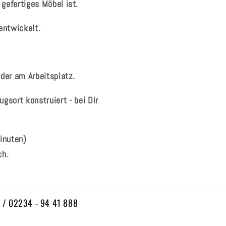
gefertiges Möbel ist.
entwickelt.
oder am Arbeitsplatz.
gsort konstruiert - bei Dir
inuten)
ch.
n / 02234 - 94 41 888