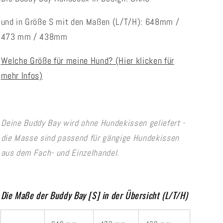
und in Größe S mit den Maßen (L/T/H): 648mm /
473 mm / 438mm
Welche Größe für meine Hund? (Hier klicken für
mehr Infos)
Deine Buddy Bay wird ohne Hundekissen geliefert -
die Masse sind passend für gängige Hundekissen
aus dem Fach- und Einzelhandel.
Die Maße der Buddy Bay [S] in der Übersicht (L/T/H)