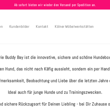
Ab sofort bieten wir wieder den Versand per Spedition an.
en
Kundenbilder
Kontakt
Kölner Möbelwerkstätten
ie Buddy Bay ist die innovative, sichere und schöne Hundebo
en Hund, das nicht nach Käfig aussieht, sondern ein per Hand 
ufmerksamkeit, Beobachtung und Liebe über die letzten Jahre 
Ideal auch für junge Hunde und zu Trainingszwecken.
d sichere Rückzugsort für Deinen Liebling - bei Dir Zuhause 