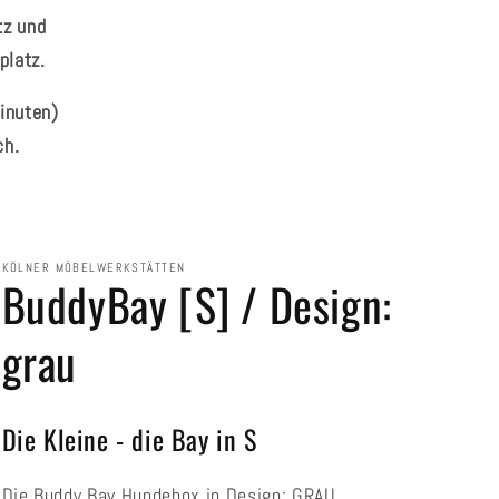
tz und
platz.
inuten)
ch.
KÖLNER MÖBELWERKSTÄTTEN
BuddyBay [S] / Design:
grau
Die Kleine - die Bay in S
Die Buddy Bay Hundebox in Design: GRAU