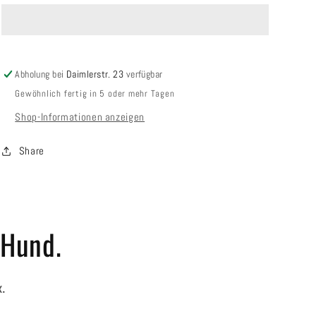
[S]
[S]
/
/
Design:
Design:
grau
grau
Abholung bei
Daimlerstr. 23
verfügbar
Gewöhnlich fertig in 5 oder mehr Tagen
Shop-Informationen anzeigen
Share
 Hund.
x.