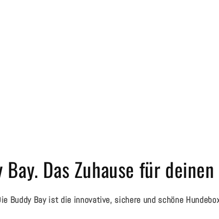
Medien
5
in
Modal
öffnen
 Bay. Das Zuhause für deinen
ie Buddy Bay ist die innovative, sichere und schöne Hundebo