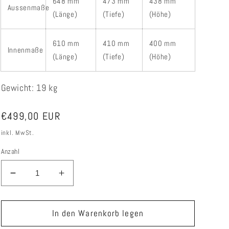
648 mm
473 mm
438 mm
Aussenmaße
(Länge)
(Tiefe)
(Höhe)
610 mm
410 mm
400 mm
Innenmaße
(Länge)
(Tiefe)
(Höhe)
Gewicht: 19 kg
Normaler
€499,00 EUR
Preis
inkl. MwSt.
Anzahl
Verringere
Erhöhe
die
die
Menge
Menge
für
für
In den Warenkorb legen
BuddyBay
BuddyBay