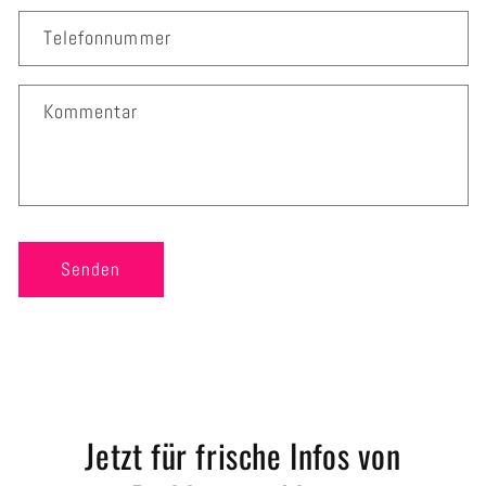
k
Telefonnummer
t
f
o
Kommentar
r
m
u
l
a
r
Senden
Jetzt für frische Infos von