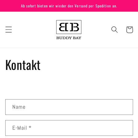
Direkt
Ab sofort bieten wir wieder den Versand per Spedition an.
zum
Inhalt
Warenkor
Kontakt
K
Name
o
n
t
E-Mail
*
a