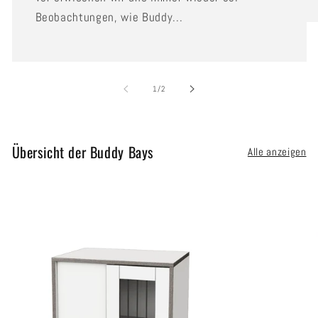
Beobachtungen, wie Buddy...
von
1
/
2
Übersicht der Buddy Bays
Alle anzeigen