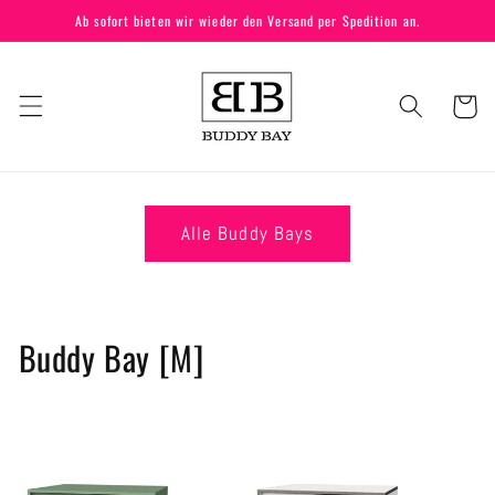
Direkt
Ab sofort bieten wir wieder den Versand per Spedition an.
zum
Inhalt
Warenkor
Alle Buddy Bays
K
Buddy Bay [M]
a
t
e