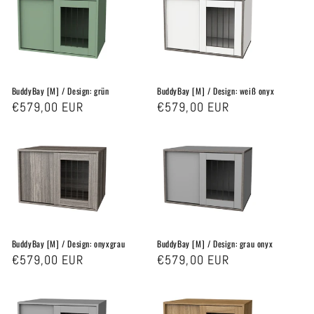
g
o
r
BuddyBay [M] / Design: grün
BuddyBay [M] / Design: weiß onyx
i
Normaler
€579,00 EUR
Normaler
€579,00 EUR
e
Preis
Preis
:
BuddyBay [M] / Design: onyxgrau
BuddyBay [M] / Design: grau onyx
Normaler
€579,00 EUR
Normaler
€579,00 EUR
Preis
Preis