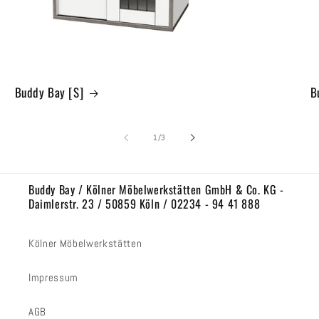
Buddy Bay [S]
B
von
1
/
3
Buddy Bay / Kölner Möbelwerkstätten GmbH & Co. KG -
Daimlerstr. 23 / 50859 Köln / 02234 - 94 41 888
Kölner Möbelwerkstätten
Impressum
AGB