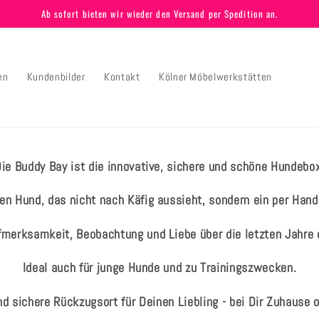
Ab sofort bieten wir wieder den Versand per Spedition an.
en
Kundenbilder
Kontakt
Kölner Möbelwerkstätten
ie Buddy Bay ist die innovative, sichere und schöne Hundebo
en Hund, das nicht nach Käfig aussieht, sondern ein per Hand 
ufmerksamkeit, Beobachtung und Liebe über die letzten Jahre 
Ideal auch für junge Hunde und zu Trainingszwecken.
d sichere Rückzugsort für Deinen Liebling - bei Dir Zuhause 