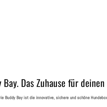
Medien
5
in
Modal
öffnen
 Bay. Das Zuhause für deinen
ie Buddy Bay ist die innovative, sichere und schöne Hundebo