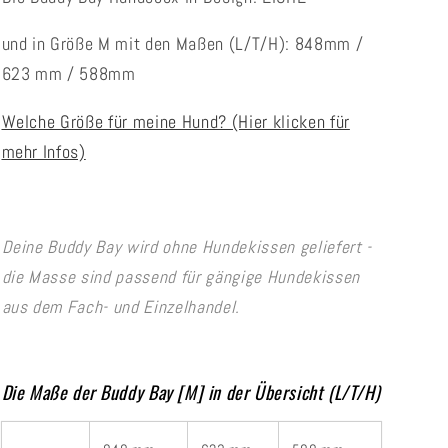
und in Größe M mit den Maßen (L/T/H): 848mm /
623 mm / 588mm
Welche Größe für meine Hund? (Hier klicken für
mehr Infos)
Deine Buddy Bay wird ohne Hundekissen geliefert -
die Masse sind passend für gängige Hundekissen
aus dem Fach- und Einzelhandel.
Die Maße der Buddy Bay [M] in der Übersicht (L/T/H)