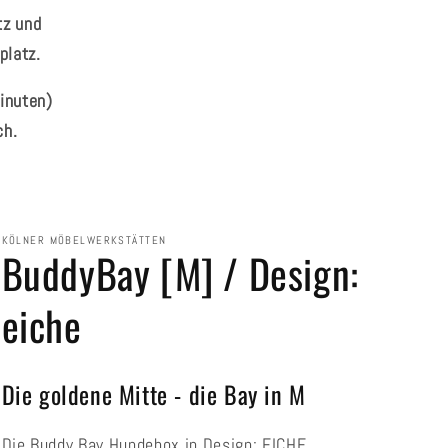
tz und
platz.
inuten)
ch.
KÖLNER MÖBELWERKSTÄTTEN
BuddyBay [M] / Design:
eiche
Die goldene Mitte - die Bay in M
Die Buddy Bay Hundebox in Design: EICHE