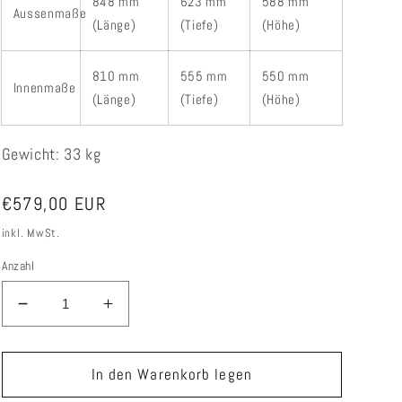
848 mm
623 mm
588 mm
Aussenmaße
(Länge)
(Tiefe)
(Höhe)
810 mm
555 mm
550 mm
Innenmaße
(Länge)
(Tiefe)
(Höhe)
Gewicht: 33 kg
Normaler
€579,00 EUR
Preis
inkl. MwSt.
Anzahl
Verringere
Erhöhe
die
die
Menge
Menge
für
für
In den Warenkorb legen
BuddyBay
BuddyBay