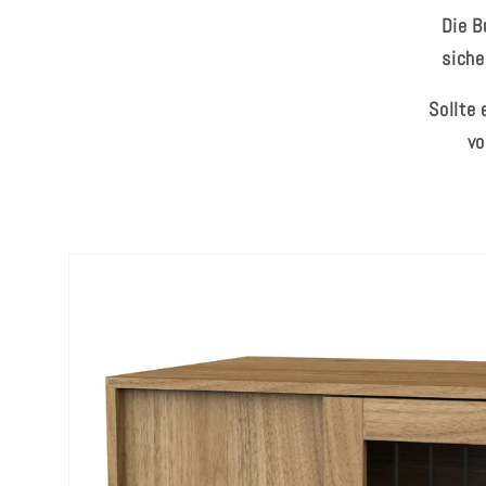
Die B
siche
Sollte
vo
Zu
Produktinformationen
springen