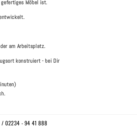
gefertiges Möbel ist.
entwickelt.
oder am Arbeitsplatz.
gsort konstruiert - bei Dir
inuten)
ch.
n / 02234 - 94 41 888