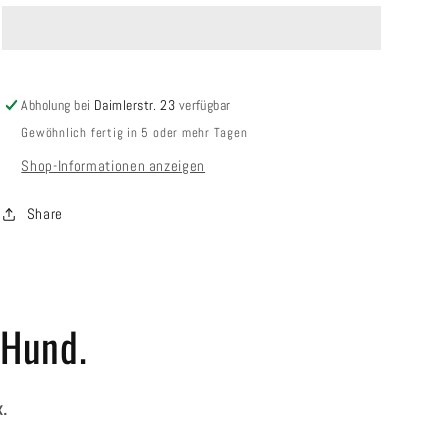
[M]
[M]
/
/
Design:
Design:
eiche
eiche
Abholung bei
Daimlerstr. 23
verfügbar
Gewöhnlich fertig in 5 oder mehr Tagen
Shop-Informationen anzeigen
Share
 Hund.
x.