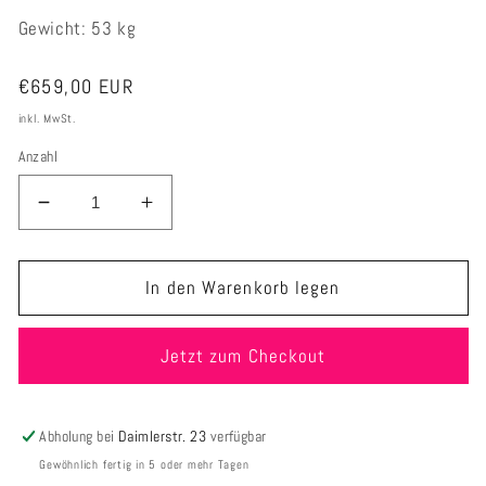
Gewicht: 53 kg
Normaler
€659,00 EUR
Preis
inkl. MwSt.
Anzahl
Verringere
Erhöhe
die
die
Menge
Menge
für
für
In den Warenkorb legen
Buddy
Buddy
Bay
Bay
Jetzt zum Checkout
[L]
[L]
/
/
Design:
Design:
grau
grau
Abholung bei
Daimlerstr. 23
verfügbar
onyx
onyx
Gewöhnlich fertig in 5 oder mehr Tagen